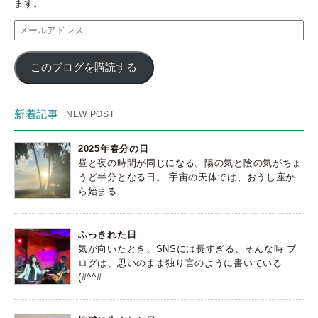
ます。
メ
ー
ル
このブログを購読する
ア
ド
レ
ス
新着記事
2025年春分の日
昼と夜の時間が同じになる。陽の気と陰の気がちょ
うど半分となる日。 宇宙の天体では、おうし座か
ら始まる…
ふっきれた日
気が向いたとき、SNSには長すぎる、そんな時 ブ
ログは、思いのまま独り言のように書いている
(#^^#…