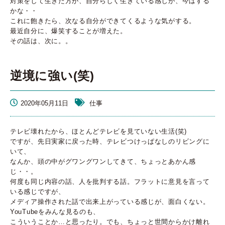
対策をして生きた方が、自分らしく生きている感じが、今はする
かな・・
これに飽きたら、次なる自分ができてくるような気がする。
最近自分に、爆笑することが増えた。
その話は、次に。。
逆境に強い(笑)
2020年05月11日
仕事
テレビ壊れたから、ほとんどテレビを見ていない生活(笑)
ですが、先日実家に戻った時、テレビつけっぱなしのリビングに
いて、
なんか、頭の中がグワングワンしてきて、ちょっとあかん感
じ・・。
何度も同じ内容の話、人を批判する話。フラットに意見を言って
いる感じですが、
メディア操作された話で出来上がっている感じが、面白くない。
YouTubeをみんな見るのも、
こういうことか…と思ったり。でも、ちょっと世間からかけ離れ