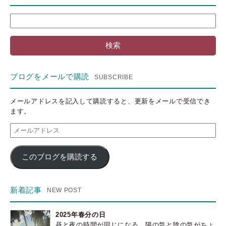
検
索:
ブログをメールで購読
メールアドレスを記入して購読すると、更新をメールで受信でき
ます。
メ
ー
ル
このブログを購読する
ア
ド
レ
ス
新着記事
2025年春分の日
昼と夜の時間が同じになる。陽の気と陰の気がちょ