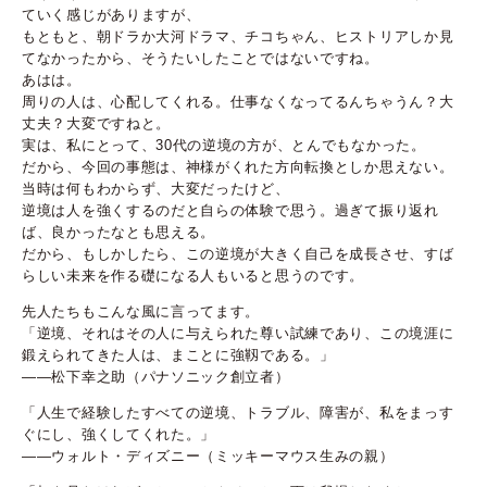
ていく感じがありますが、
もともと、朝ドラか大河ドラマ、チコちゃん、ヒストリアしか見
てなかったから、そうたいしたことではないですね。
あはは。
周りの人は、心配してくれる。仕事なくなってるんちゃうん？大
丈夫？大変ですねと。
実は、私にとって、30代の逆境の方が、とんでもなかった。
だから、今回の事態は、神様がくれた方向転換としか思えない。
当時は何もわからず、大変だったけど、
逆境は人を強くするのだと自らの体験で思う。過ぎて振り返れ
ば、良かったなとも思える。
だから、もしかしたら、この逆境が大きく自己を成長させ、すば
らしい未来を作る礎になる人もいると思うのです。
先人たちもこんな風に言ってます。
「逆境、それはその人に与えられた尊い試練であり、この境涯に
鍛えられてきた人は、まことに強靱である。」
――松下幸之助（パナソニック創立者）
「人生で経験したすべての逆境、トラブル、障害が、私をまっす
ぐにし、強くしてくれた。」
――ウォルト・ディズニー（ミッキーマウス生みの親）