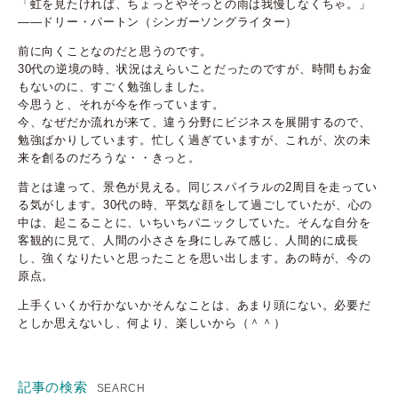
「虹を見たければ、ちょっとやそっとの雨は我慢しなくちゃ。」
――ドリー・パートン（シンガーソングライター）
前に向くことなのだと思うのです。
30代の逆境の時、状況はえらいことだったのですが、時間もお金
もないのに、すごく勉強しました。
今思うと、それが今を作っています。
今、なぜだか流れが来て、違う分野にビジネスを展開するので、
勉強ばかりしています。忙しく過ぎていますが、これが、次の未
来を創るのだろうな・・きっと。
昔とは違って、景色が見える。同じスパイラルの2周目を走ってい
る気がします。30代の時、平気な顔をして過ごしていたが、心の
中は、起こることに、いちいちパニックしていた。そんな自分を
客観的に見て、人間の小ささを身にしみて感じ、人間的に成長
し、強くなりたいと思ったことを思い出します。あの時が、今の
原点。
上手くいくか行かないかそんなことは、あまり頭にない。必要だ
としか思えないし、何より、楽しいから（＾＾）
記事の検索