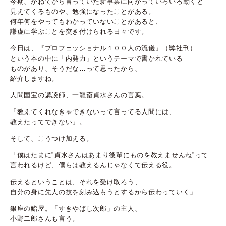
今期、かねてから言っていた新事業に向かっていろいろ動くと
見えてくるものや、勉強になったことがある。
何年何をやってもわかっていないことがあると、
謙虚に学ぶことを突き付けられる日々です。
今日は、『プロフェッショナル１００人の流儀』（弊社刊）
という本の中に「内発力」というテーマで書かれている
ものがあり、そうだな…って思ったから、
紹介しますね。
人間国宝の講談師、一龍斎貞水さんの言葉。
「教えてくれなきゃできないって言ってる人間には、
教えたってできない」。
そして、こうつけ加える。
「僕はたまに”貞水さんはあまり後輩にものを教えませんね”って
言われるけど、僕らは教えるんじゃなくて伝える役。
伝えるということは、それを受け取ろう、
自分の身に先人の技を刻み込もうとするから伝わっていく」
銀座の鮨屋。「すきやばし次郎」の主人、
小野二郎さんも言う。