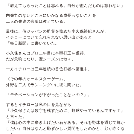
「教えてもらったことは忘れる。自分が盗んだものは忘れない」
内発力のないところにいかなる成長もないことを
二人の先達の言葉は教えている。
最後に、侍ジャパンの監督を務めた小久保裕紀さんが、
イチローについて忘れられない思い出があると
『毎日新聞』に書いていた。
小久保さんはプロ二年目に本塁打王を獲得。
だが天狗になり、翌シーズンは散々。
一方イチローは三年連続の首位打者へ驀進中。
《その年のオールスターゲーム、
外野を二人でランニング中に彼に聞いた。
「モチベーションが下がったことないの？」。
するとイチローは私の目を見ながら
『小久保さんは数字を残すために、野球やっているんですか？』
と言った。
『僕は心の中に磨き上げたい石がある。それを野球を通じて輝か
したい』自分はなんと恥ずかしい質問をしたのかと、顔が赤くな