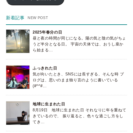
ド
レ
ス
新着記事
2025年春分の日
昼と夜の時間が同じになる。陽の気と陰の気がちょ
うど半分となる日。 宇宙の天体では、おうし座か
ら始まる…
ふっきれた日
気が向いたとき、SNSには長すぎる、そんな時 ブ
ログは、思いのまま独り言のように書いている
(#^^#…
地球に生まれた日
8月19日 地球に生まれた日 それなりに年を重ねて
きているので、 振り返ると、色々な過ごし方をし
てき…