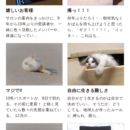
嬉しいお客様
痛っ！！！
サロンの案内をきっかけに、8
何年ぶりだろう・・朝何気なく
年から10年ぶりの受講者や、一
かばんを持ち上げようと思った
緒に色々活動したメンバーや、
ら、「ギク！！！！！」「イッ
疎遠になってい…
タ～」 これはも…
マジで‼️
自由に生きる難しさ
10年パスポートが、8日で切れ
自分がどう生きるのかは自分で
る。その前に更新！ と軽く見
決めていい。 そうだが、どう
ていたら数々の失態を重ねてい
しても、地球人が作ったルール
る。 12月の…
に 縛られ、困ら…