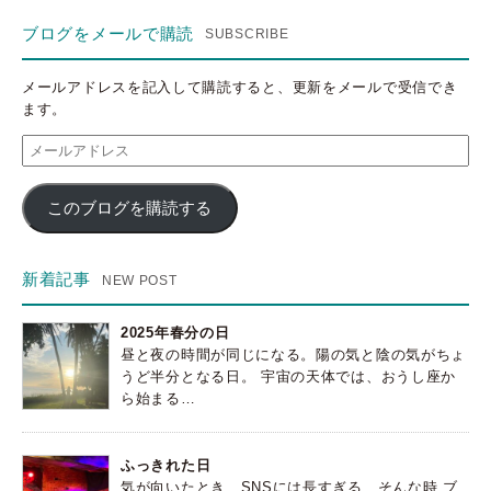
ブログをメールで購読
メールアドレスを記入して購読すると、更新をメールで受信でき
ます。
メ
ー
ル
このブログを購読する
ア
ド
レ
ス
新着記事
2025年春分の日
昼と夜の時間が同じになる。陽の気と陰の気がちょ
うど半分となる日。 宇宙の天体では、おうし座か
ら始まる…
ふっきれた日
気が向いたとき、SNSには長すぎる、そんな時 ブ