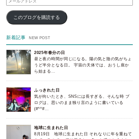
ー
ル
このブログを購読する
ア
ド
レ
ス
新着記事
2025年春分の日
昼と夜の時間が同じになる。陽の気と陰の気がちょ
うど半分となる日。 宇宙の天体では、おうし座か
ら始まる…
ふっきれた日
気が向いたとき、SNSには長すぎる、そんな時 ブ
ログは、思いのまま独り言のように書いている
(#^^#…
地球に生まれた日
8月19日 地球に生まれた日 それなりに年を重ねて