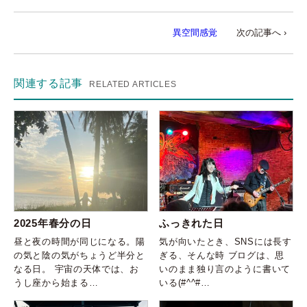
異空間感覚
次の記事へ ›
関連する記事
RELATED ARTICLES
2025年春分の日
ふっきれた日
昼と夜の時間が同じになる。陽
気が向いたとき、SNSには長す
の気と陰の気がちょうど半分と
ぎる、そんな時 ブログは、思
なる日。 宇宙の天体では、お
いのまま独り言のように書いて
うし座から始まる…
いる(#^^#…