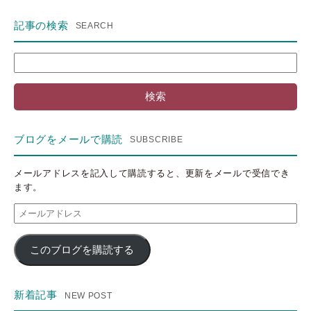
記事の検索
検
索:
ブログをメールで購読
メールアドレスを記入して購読すると、更新をメールで受信でき
ます。
メ
ー
ル
このブログを購読する
ア
ド
レ
ス
新着記事