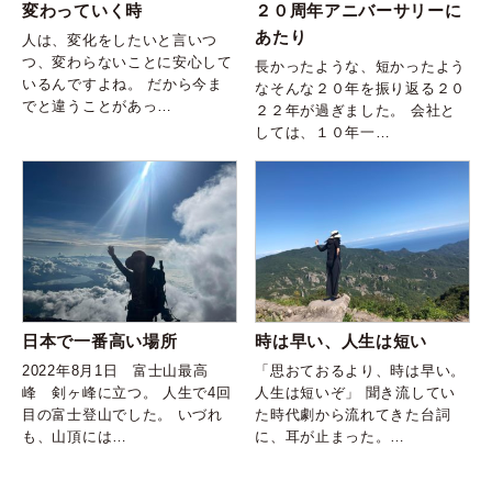
変わっていく時
２０周年アニバーサリーに
あたり
人は、変化をしたいと言いつ
つ、変わらないことに安心して
長かったような、短かったよう
いるんですよね。 だから今ま
なそんな２０年を振り返る２０
でと違うことがあっ…
２２年が過ぎました。 会社と
しては、１０年一…
日本で一番高い場所
時は早い、人生は短い
2022年8月1日 富士山最高
「思おておるより、時は早い。
峰 剣ヶ峰に立つ。 人生で4回
人生は短いぞ」 聞き流してい
目の富士登山でした。 いづれ
た時代劇から流れてきた台詞
も、山頂には…
に、耳が止まった。…