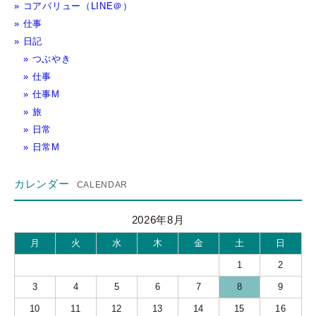
コアバリュー（LINE＠）
仕事
日記
つぶやき
仕事
仕事M
旅
日常
日常M
カレンダー
2026年8月
月
火
水
木
金
土
日
1
2
3
4
5
6
7
8
9
10
11
12
13
14
15
16