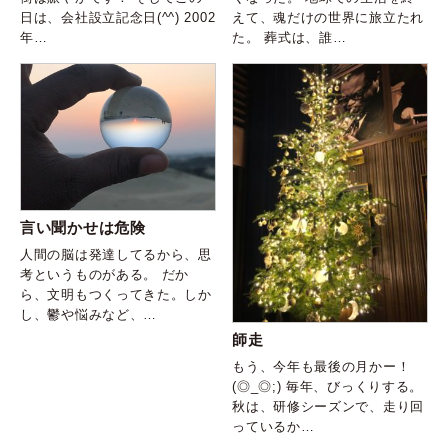
日は、会社設立記念日(^^) 2002
えて、魂だけの世界に旅立たれ
年…
た。 葬式は、誰…
言い聞かせは危険
人間の脳は発達してるから、思
考というものがある。 だか
ら、文明もつくってきた。しか
し、鬱や悩みなど、…
師走
もう、今年も最後の月かー！
(◎_◎;) 毎年、びっくりする。
秋は、研修シーズンで、走り回
っているか…