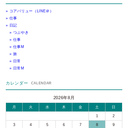
コアバリュー（LINE＠）
仕事
日記
つぶやき
仕事
仕事M
旅
日常
日常M
カレンダー
2026年8月
月
火
水
木
金
土
日
1
2
3
4
5
6
7
8
9