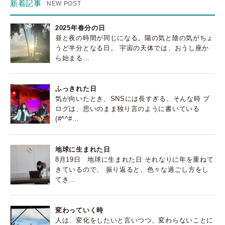
ス
新着記事
2025年春分の日
昼と夜の時間が同じになる。陽の気と陰の気がちょ
うど半分となる日。 宇宙の天体では、おうし座か
ら始まる…
ふっきれた日
気が向いたとき、SNSには長すぎる、そんな時 ブ
ログは、思いのまま独り言のように書いている
(#^^#…
地球に生まれた日
8月19日 地球に生まれた日 それなりに年を重ねて
きているので、 振り返ると、色々な過ごし方をし
てき…
変わっていく時
人は、変化をしたいと言いつつ、変わらないことに