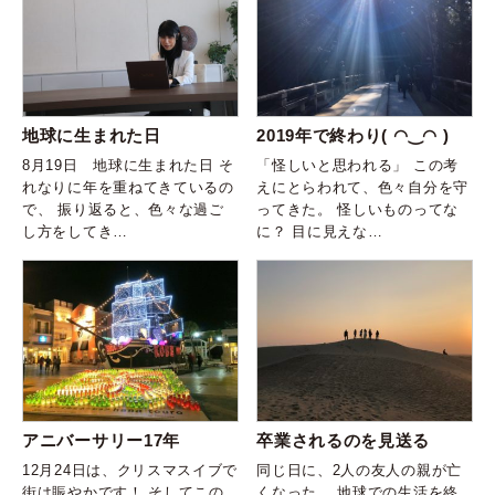
地球に生まれた日
2019年で終わり( ◠‿◠ )
8月19日 地球に生まれた日 そ
「怪しいと思われる」 この考
れなりに年を重ねてきているの
えにとらわれて、色々自分を守
で、 振り返ると、色々な過ご
ってきた。 怪しいものってな
し方をしてき…
に？ 目に見えな…
アニバーサリー17年
卒業されるのを見送る
12月24日は、クリスマスイブで
同じ日に、2人の友人の親が亡
街は賑やかです！ そしてこの
くなった。 地球での生活を終