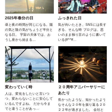
2025年春分の日
ふっきれた日
昼と夜の時間が同じになる。陽
気が向いたとき、SNSには長す
の気と陰の気がちょうど半分と
ぎる、そんな時 ブログは、思
なる日。 宇宙の天体では、お
いのまま独り言のように書いて
うし座から始まる…
いる(#^^#…
変わっていく時
２０周年アニバーサリーに
あたり
人は、変化をしたいと言いつ
つ、変わらないことに安心して
長かったような、短かったよう
いるんですよね。 だから今ま
なそんな２０年を振り返る２０
でと違うことがあっ…
２２年が過ぎました。 会社と