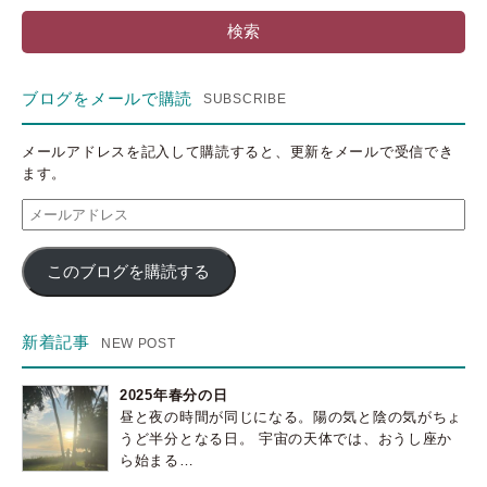
ブログをメールで購読
メールアドレスを記入して購読すると、更新をメールで受信でき
ます。
メ
ー
ル
このブログを購読する
ア
ド
レ
ス
新着記事
2025年春分の日
昼と夜の時間が同じになる。陽の気と陰の気がちょ
うど半分となる日。 宇宙の天体では、おうし座か
ら始まる…