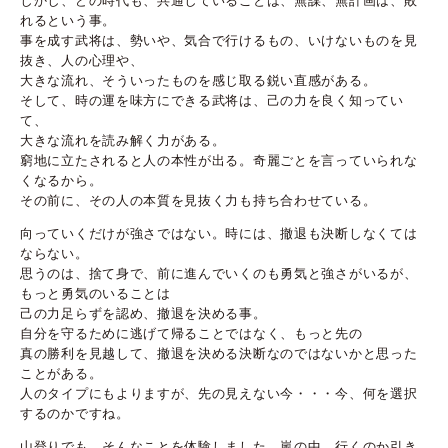
しかし、どの時代も、共通していることは、無謀、無計画は、敗
れるという事。
事を成す武将は、勢いや、気合で行けるもの、いけないものを見
抜き、人の心理や、
大きな流れ、そういったものを感じ取る鋭い直感がある。
そして、時の運を味方にできる武将は、己の力を良く知ってい
て、
大きな流れを読み解く力がある。
窮地に立たされると人の本性が出る。奇麗ごとを言っていられな
くなるから。
その前に、その人の本質を見抜く力も持ち合わせている。
向っていくだけが強さではない。時には、撤退も決断しなくては
ならない。
思うのは、捨て身で、前に進んでいくのも勇気と強さがいるが、
もっと勇気のいることは
己の力足らずを認め、撤退を決める事。
自分を守るために逃げて帰ることではなく、もっと先の
真の勝利を見越して、撤退を決める決断なのではないかと思った
ことがある。
人のタイプにもよりますが、先の見えない今・・・今、何を選択
するのかですね。
山登りでも、そんなことを体験しました。嵐の中、行くのか引き