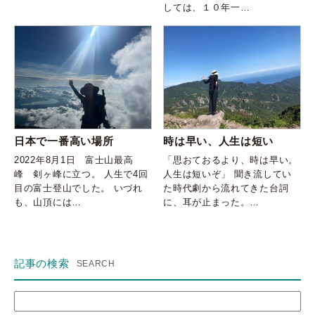
しては、１０年一…
日本で一番高い場所
時は早い、人生は短い
2022年8月1日 富士山最高
「思おておるより、時は早い。
峰 剣ヶ峰に立つ。 人生で4回
人生は短いぞ」 聞き流してい
目の富士登山でした。 いづれ
た時代劇から流れてきた台詞
も、山頂には…
に、耳が止まった。…
記事の検索
検
索: