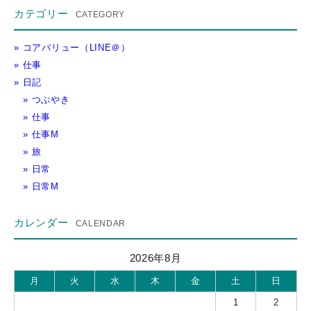
カテゴリー
コアバリュー（LINE＠）
仕事
日記
つぶやき
仕事
仕事M
旅
日常
日常M
カレンダー
2026年8月
月
火
水
木
金
土
日
1
2