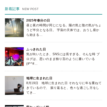
レ
ス
新着記事
2025年春分の日
昼と夜の時間が同じになる。陽の気と陰の気がちょ
うど半分となる日。 宇宙の天体では、おうし座か
ら始まる…
ふっきれた日
気が向いたとき、SNSには長すぎる、そんな時 ブ
ログは、思いのまま独り言のように書いている
(#^^#…
地球に生まれた日
8月19日 地球に生まれた日 それなりに年を重ねて
きているので、 振り返ると、色々な過ごし方をし
てき…