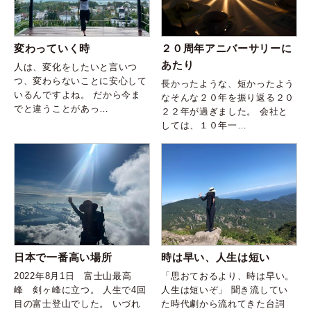
変わっていく時
２０周年アニバーサリーに
あたり
人は、変化をしたいと言いつ
つ、変わらないことに安心して
長かったような、短かったよう
いるんですよね。 だから今ま
なそんな２０年を振り返る２０
でと違うことがあっ…
２２年が過ぎました。 会社と
しては、１０年一…
日本で一番高い場所
時は早い、人生は短い
2022年8月1日 富士山最高
「思おておるより、時は早い。
峰 剣ヶ峰に立つ。 人生で4回
人生は短いぞ」 聞き流してい
目の富士登山でした。 いづれ
た時代劇から流れてきた台詞