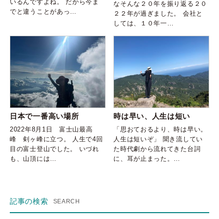
いるんですよね。 だから今ま
なそんな２０年を振り返る２０
でと違うことがあっ…
２２年が過ぎました。 会社と
しては、１０年一…
日本で一番高い場所
時は早い、人生は短い
2022年8月1日 富士山最高
「思おておるより、時は早い。
峰 剣ヶ峰に立つ。 人生で4回
人生は短いぞ」 聞き流してい
目の富士登山でした。 いづれ
た時代劇から流れてきた台詞
も、山頂には…
に、耳が止まった。…
記事の検索