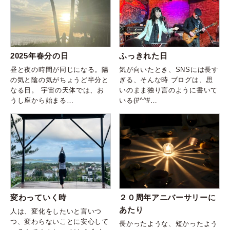
2025年春分の日
ふっきれた日
昼と夜の時間が同じになる。陽
気が向いたとき、SNSには長す
の気と陰の気がちょうど半分と
ぎる、そんな時 ブログは、思
なる日。 宇宙の天体では、お
いのまま独り言のように書いて
うし座から始まる…
いる(#^^#…
変わっていく時
２０周年アニバーサリーに
あたり
人は、変化をしたいと言いつ
つ、変わらないことに安心して
長かったような、短かったよう