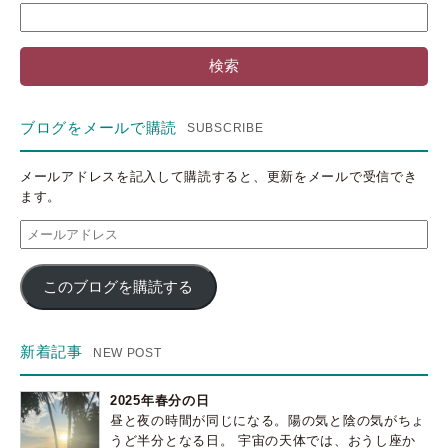
検
索:
ブログをメールで購読
メールアドレスを記入して購読すると、更新をメールで受信でき
ます。
メ
ー
ル
このブログを購読する
ア
ド
レ
ス
新着記事
2025年春分の日
昼と夜の時間が同じになる。陽の気と陰の気がちょ
うど半分となる日。 宇宙の天体では、おうし座か