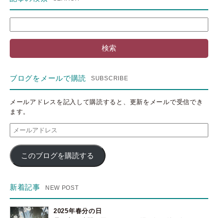
検
索:
ブログをメールで購読
メールアドレスを記入して購読すると、更新をメールで受信でき
ます。
メ
ー
ル
このブログを購読する
ア
ド
レ
ス
新着記事
2025年春分の日