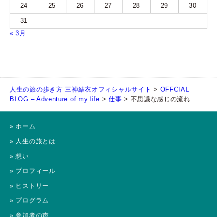
24
25
26
27
28
29
30
31
« 3月
人生の旅の歩き方 三神結衣オフィシャルサイト
>
OFFCIAL
BLOG – Adventure of my life
>
仕事
>
不思議な感じの流れ
» ホーム
» 人生の旅とは
» 想い
» プロフィール
» ヒストリー
» プログラム
» 参加者の声