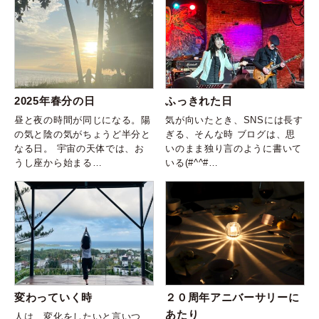
2025年春分の日
ふっきれた日
昼と夜の時間が同じになる。陽
気が向いたとき、SNSには長す
の気と陰の気がちょうど半分と
ぎる、そんな時 ブログは、思
なる日。 宇宙の天体では、お
いのまま独り言のように書いて
うし座から始まる…
いる(#^^#…
変わっていく時
２０周年アニバーサリーに
あたり
人は、変化をしたいと言いつ