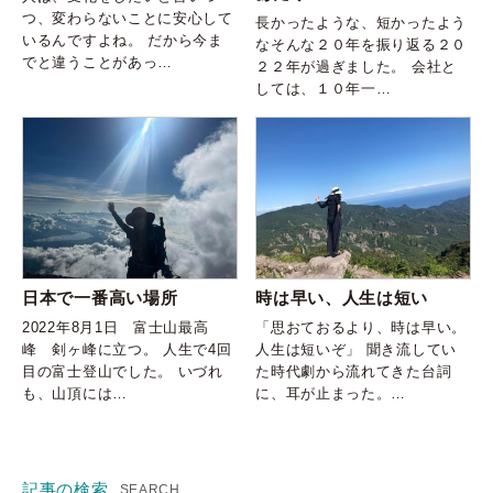
つ、変わらないことに安心して
長かったような、短かったよう
いるんですよね。 だから今ま
なそんな２０年を振り返る２０
でと違うことがあっ…
２２年が過ぎました。 会社と
しては、１０年一…
日本で一番高い場所
時は早い、人生は短い
2022年8月1日 富士山最高
「思おておるより、時は早い。
峰 剣ヶ峰に立つ。 人生で4回
人生は短いぞ」 聞き流してい
目の富士登山でした。 いづれ
た時代劇から流れてきた台詞
も、山頂には…
に、耳が止まった。…
記事の検索