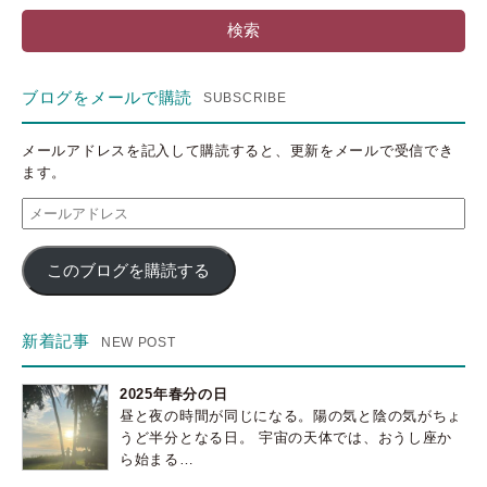
ブログをメールで購読
メールアドレスを記入して購読すると、更新をメールで受信でき
ます。
メ
ー
ル
このブログを購読する
ア
ド
レ
ス
新着記事
2025年春分の日
昼と夜の時間が同じになる。陽の気と陰の気がちょ
うど半分となる日。 宇宙の天体では、おうし座か
ら始まる…