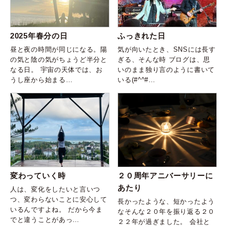
2025年春分の日
ふっきれた日
昼と夜の時間が同じになる。陽
気が向いたとき、SNSには長す
の気と陰の気がちょうど半分と
ぎる、そんな時 ブログは、思
なる日。 宇宙の天体では、お
いのまま独り言のように書いて
うし座から始まる…
いる(#^^#…
変わっていく時
２０周年アニバーサリーに
あたり
人は、変化をしたいと言いつ
つ、変わらないことに安心して
長かったような、短かったよう
いるんですよね。 だから今ま
なそんな２０年を振り返る２０
でと違うことがあっ…
２２年が過ぎました。 会社と