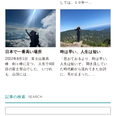
しては、１０年一…
日本で一番高い場所
時は早い、人生は短い
2022年8月1日 富士山最高
「思おておるより、時は早い。
峰 剣ヶ峰に立つ。 人生で4回
人生は短いぞ」 聞き流してい
目の富士登山でした。 いづれ
た時代劇から流れてきた台詞
も、山頂には…
に、耳が止まった。…
記事の検索
検
索: