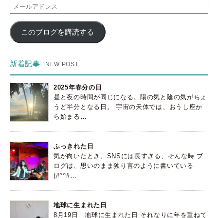
メ
ー
ル
このブログを購読する
ア
ド
レ
ス
新着記事
2025年春分の日
昼と夜の時間が同じになる。陽の気と陰の気がちょ
うど半分となる日。 宇宙の天体では、おうし座か
ら始まる…
ふっきれた日
気が向いたとき、SNSには長すぎる、そんな時 ブ
ログは、思いのまま独り言のように書いている
(#^^#…
地球に生まれた日
8月19日 地球に生まれた日 それなりに年を重ねて