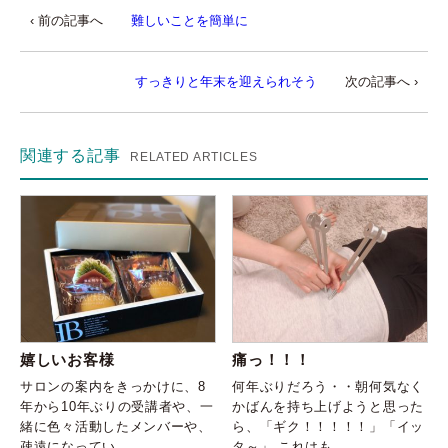
‹ 前の記事へ
難しいことを簡単に
すっきりと年末を迎えられそう
次の記事へ ›
関連する記事
RELATED ARTICLES
嬉しいお客様
痛っ！！！
サロンの案内をきっかけに、8
何年ぶりだろう・・朝何気なく
年から10年ぶりの受講者や、一
かばんを持ち上げようと思った
緒に色々活動したメンバーや、
ら、「ギク！！！！！」「イッ
疎遠になってい…
タ～」 これはも…