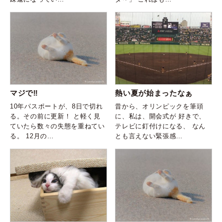
熱い夏が始まったなぁ
マジで‼️
昔から、オリンピックを筆頭
10年パスポートが、8日で切れ
に、私は、開会式が 好きで、
る。その前に更新！ と軽く見
テレビに釘付けになる、 なん
ていたら数々の失態を重ねてい
とも言えない緊張感…
る。 12月の…