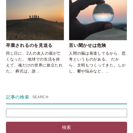
言い聞かせは危険
卒業されるのを見送る
人間の脳は発達してるから、思
同じ日に、2人の友人の親が亡
考というものがある。 だか
くなった。 地球での生活を終
ら、文明もつくってきた。しか
えて、魂だけの世界に旅立たれ
し、鬱や悩みなど、…
た。 葬式は、誰…
記事の検索
検
索: