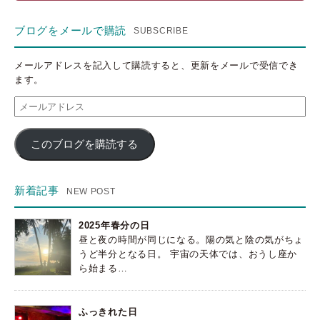
ブログをメールで購読
メールアドレスを記入して購読すると、更新をメールで受信でき
ます。
メ
ー
ル
このブログを購読する
ア
ド
レ
ス
新着記事
2025年春分の日
昼と夜の時間が同じになる。陽の気と陰の気がちょ
うど半分となる日。 宇宙の天体では、おうし座か
ら始まる…
ふっきれた日