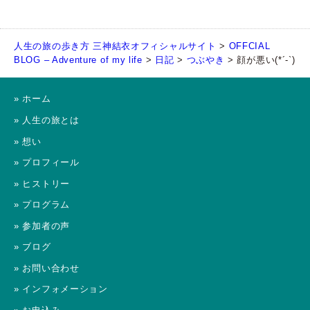
人生の旅の歩き方 三神結衣オフィシャルサイト
>
OFFCIAL
BLOG – Adventure of my life
>
日記
>
つぶやき
>
顔が悪い(*´-`)
» ホーム
» 人生の旅とは
» 想い
» プロフィール
» ヒストリー
» プログラム
» 参加者の声
» ブログ
» お問い合わせ
» インフォメーション