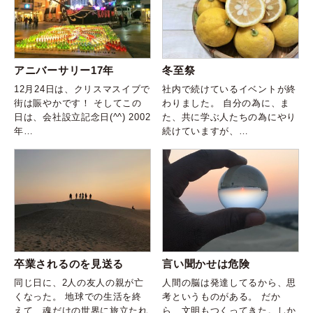
アニバーサリー17年
冬至祭
12月24日は、クリスマスイブで
社内で続けているイベントが終
街は賑やかです！ そしてこの
わりました。 自分の為に、ま
日は、会社設立記念日(^^) 2002
た、共に学ぶ人たちの為にやり
年…
続けていますが、…
言い聞かせは危険
卒業されるのを見送る
人間の脳は発達してるから、思
同じ日に、2人の友人の親が亡
考というものがある。 だか
くなった。 地球での生活を終
ら、文明もつくってきた。しか
えて、魂だけの世界に旅立たれ