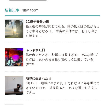
ド
レ
ス
新着記事
2025年春分の日
昼と夜の時間が同じになる。陽の気と陰の気がちょ
うど半分となる日。 宇宙の天体では、おうし座か
ら始まる…
ふっきれた日
気が向いたとき、SNSには長すぎる、そんな時 ブ
ログは、思いのまま独り言のように書いている
(#^^#…
地球に生まれた日
8月19日 地球に生まれた日 それなりに年を重ねて
きているので、 振り返ると、色々な過ごし方をし
てき…