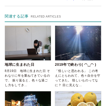
関連する記事
RELATED ARTICLES
地球に生まれた日
2019年で終わり( ◠‿◠ )
8月19日 地球に生まれた日 そ
「怪しいと思われる」 この考
れなりに年を重ねてきているの
えにとらわれて、色々自分を守
で、 振り返ると、色々な過ご
ってきた。 怪しいものってな
し方をしてき…
に？ 目に見えな…